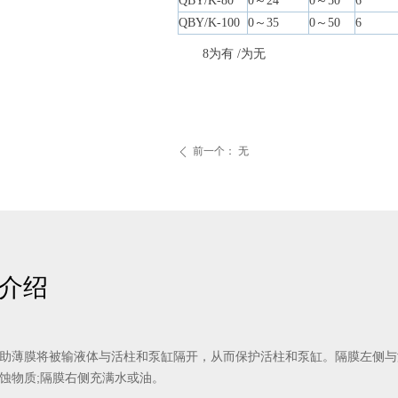
QBY/K-80
0～24
0～50
6
QBY/K-100
0～35
0～50
6
注：
8为有 /为无
前一个：
无
ꄴ
介绍
助薄膜将被输液体与活柱和泵缸隔开，从而保护活柱和泵缸。隔膜左侧与
蚀物质;隔膜右侧充满水或油。