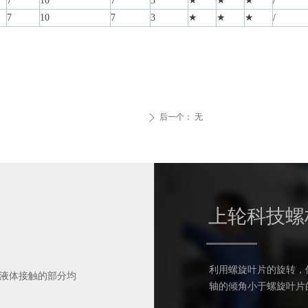
7
10
7
3
★
★
★
/
7
10
7
3
★
★
★
/
后一个：
无
ꄲ
上轮科技螺
利用螺旋叶片的旋转，
液体接触的部分均
轴的倾角小于螺旋叶片