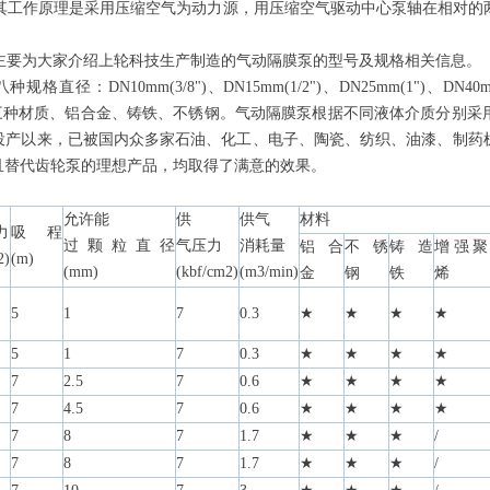
其工作原理是采用压缩空气为动力源，用压缩空气驱动中心泵轴在相对的
要为大家介绍上轮科技生产制造的气动隔膜泵的型号及规格相关信息。
10mm(3/8")、DN15mm(1/2")、DN25mm(1")、DN40mm( 1 1
00mm(4")。三种材质、铝合金、铸铁、不锈钢。气动隔膜泵根据不同液体介质
投产以来，已被国内众多家石油、化工、电子、陶瓷、纺织、油漆、制药
且替代齿轮泵的理想产品，均取得了满意的效果。
允许能
供
供气
材料
力
吸程
过颗粒直径
气压力
消耗量
铝合
不锈
铸造
增强聚
2)
(m)
(mm)
(kbf/cm2)
(m3/min)
金
钢
铁
烯
5
1
7
0.3
★
★
★
★
5
1
7
0.3
★
★
★
★
7
2.5
7
0.6
★
★
★
★
7
4.5
7
0.6
★
★
★
★
7
8
7
1.7
★
★
★
/
7
8
7
1.7
★
★
★
/