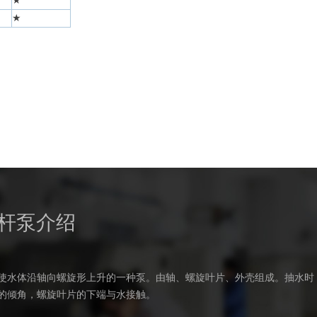
★
★
杆泵介绍
使水体沿轴向螺旋形上升的一种泵。由轴、螺旋叶片、外壳组成。抽水时
的倾角，螺旋叶片的下端与水接触。