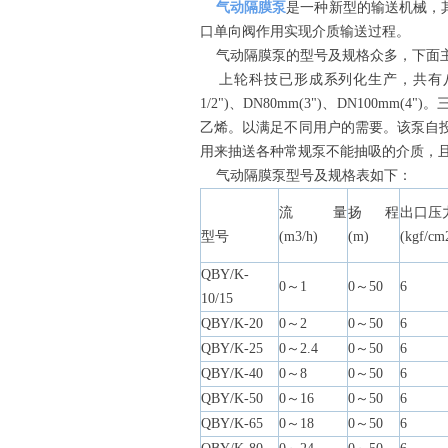
气动隔膜泵
是一种新型的输送机械，
口单向阀作用实现介质输送过程。
气动隔膜泵的型号及规格众多，下面主
上轮科技已形成系列化生产，共有八种规格直径：DN
1/2")、DN80mm(3")、DN1
乙烯。以满足不同用户的需要。该泵自
用来抽送各种常规泵不能抽吸的介质，
气动隔膜泵型号及规格表如下：
流量
扬程
出口压
型号
(m3/h)
(m)
(kgf/cm
QBY/K-
0～1
0～50
6
10/15
QBY/K-20
0～2
0～50
6
QBY/K-25
0～2.4
0～50
6
QBY/K-40
0～8
0～50
6
QBY/K-50
0～16
0～50
6
QBY/K-65
0～18
0～50
6