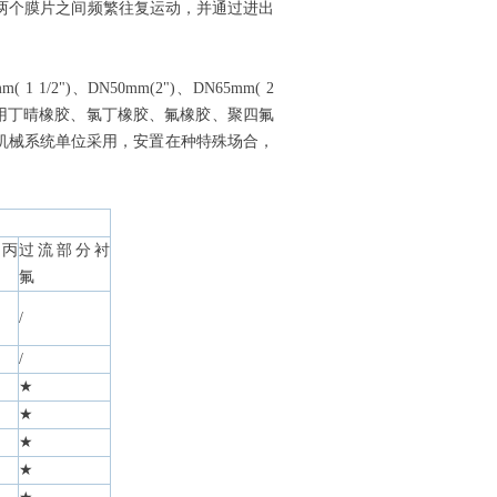
两个膜片之间频繁往复运动，并通过进出
/2")、DN50mm(2")、DN65mm( 2
分别采用丁晴橡胶、氯丁橡胶、氟橡胶、聚四氟
机械系统单位采用，安置在种特殊场合，
丙
过流部分衬
氟
/
/
★
★
★
★