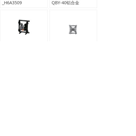
_H6A3509
QBY-40铝合金
_H6A3485
QBY-15铝
上一页
1
/
3
下一页
上轮科技有限公司
联 系 人：李志远 先生 （总经办 总经理）
联系电话：13605873346
电 话：0577 -67332555 0577-67312555
传 真：0577- 67319911
企业 qq：2961688707
地 址：中国 浙江 永嘉县 五星工业区